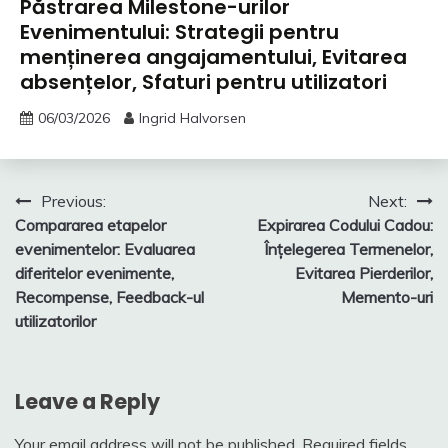
Păstrarea Milestone-urilor
Evenimentului: Strategii pentru
menținerea angajamentului, Evitarea
absențelor, Sfaturi pentru utilizatori
06/03/2026
Ingrid Halvorsen
Post
Previous:
Next:
Compararea etapelor
Expirarea Codului Cadou:
navigation
evenimentelor: Evaluarea
Înțelegerea Termenelor,
diferitelor evenimente,
Evitarea Pierderilor,
Recompense, Feedback-ul
Memento-uri
utilizatorilor
Leave a Reply
Your email address will not be published.
Required fields