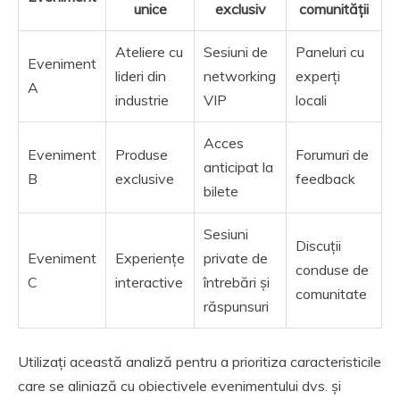
unice
exclusiv
comunității
Ateliere cu
Sesiuni de
Paneluri cu
Eveniment
lideri din
networking
experți
A
industrie
VIP
locali
Acces
Eveniment
Produse
Forumuri de
anticipat la
B
exclusive
feedback
bilete
Sesiuni
Discuții
Eveniment
Experiențe
private de
conduse de
C
interactive
întrebări și
comunitate
răspunsuri
Utilizați această analiză pentru a prioritiza caracteristicile
care se aliniază cu obiectivele evenimentului dvs. și