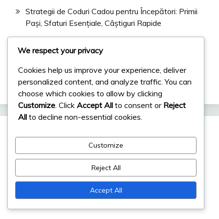
Strategii de Coduri Cadou pentru Începători: Primii
Pași, Sfaturi Esențiale, Câștiguri Rapide
Coduri de cadou Viking Rise: Gemuri, Acceleratoare,
We respect your privacy
Resurse
Cookies help us improve your experience, deliver
Premii pentru Etapele Evenimentului: Resurse,
personalized content, and analyze traffic. You can
Obiecte, Recompense Exclusive
choose which cookies to allow by clicking
Customize
. Click
Accept All
to consent or
Reject
All
to decline non-essential cookies.
Categorii
Customize
Beneficiile Abonamentului Lunar
Reject All
Recompense pentru Etapele Evenimentului
Accept All
Strategii pentru Coduri Cadou