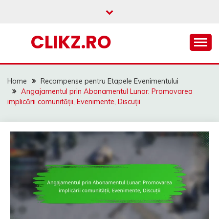
Skip
to
content
CLIKZ.RO
Home
Recompense pentru Etapele Evenimentului
Angajamentul prin Abonamentul Lunar: Promovarea
implicării comunității, Evenimente, Discuții