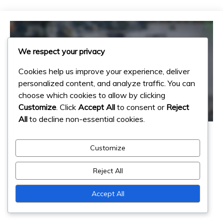
We respect your privacy
Cookies help us improve your experience, deliver
personalized content, and analyze traffic. You can
choose which cookies to allow by clicking
Customize
. Click
Accept All
to consent or
Reject
All
to decline non-essential cookies.
Recompense pentru Etapele Evenimentului
Păstrarea Milestone-urilor
Customize
Evenimentului: Strategii pentru
menținerea angajamentului, Evitarea
Reject All
absențelor, Sfaturi pentru utilizatori
Accept All
06/03/2026
Ingrid Halvorsen